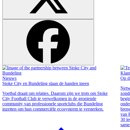
Klan
Nieuws
Op d
Stoke City en Bundeling slaan de handen ineen
Netwe
Voetbal draait om relaties. Daarom zijn we trots om Stoke
zond
City Football Club te verwelkomen in de groeiende
begi
community van professionele sportclubs die Bundeling
onder
inzetten om hun commerciële ecosysteem te versterken.
bren
van 
30 l
same