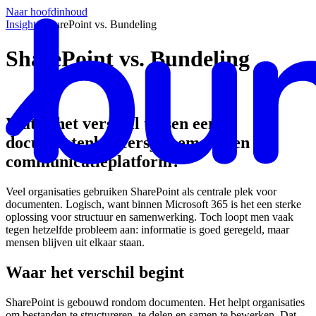
Naar hoofdinhoud
Insights
/
SharePoint vs. Bundeling
SharePoint vs. Bundeling
Wat is het verschil tussen een
documentenbeheersysteem en een
communicatieplatform?
Veel organisaties gebruiken SharePoint als centrale plek voor
documenten. Logisch, want binnen Microsoft 365 is het een sterke
oplossing voor structuur en samenwerking. Toch loopt men vaak
tegen hetzelfde probleem aan: informatie is goed geregeld, maar
mensen blijven uit elkaar staan.
Waar het verschil begint
SharePoint is gebouwd rondom documenten. Het helpt organisaties
om bestanden te structureren, te delen en samen te bewerken. Dat