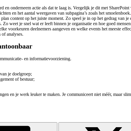
rd en onderneem actie als dat te laag is. Vergelijk je dit met SharePoint
richten en het aantal weergaven van subpagina’s zoals het smoelenboek.
n plan content op het juiste moment. Zo speel je in op het gedrag van je
ies. Zo weet je snel wat er leeft binnen je organisatie en hoe goed mense
welke voorkeuren deelnemers aangeven en welke events het meeste effec
 of analyses.
antoonbaar
ommunicatie- en informatievoorziening.
van je doelgroep;
gement of bestuur;
rengen en je werk leuker te maken. Je communiceert niet méér, maar sli