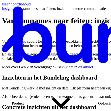
Naar hoofdinhoud
Insights
/
Van aannames naar feiten: inzicht in interne communicatie
Van aannames naar feiten: inzic
Volgens
Gallup
scoort Europa slecht op betrokkenheid: slechts 13 p
worstelen op hun beurt met het aantrekken en behouden van leden.
En alsof er niet al genoeg uitdagingen zijn, treedt ondertussen een n
sociale platforms en verwachten dat informatie altijd direct beschikbaa
Meer over Gen Z in verenigingen? Bekijk het in
dit artikel
.
Inzichten in het Bundeling dashboard
Met Bundeling werk je met inzicht en data. Elk platform heeft een e
Als beheerder zie je niet alleen wat en wanneer iets gebeurt, maar o
Product
Oplossi
Concrete inzichten uit het dashboard