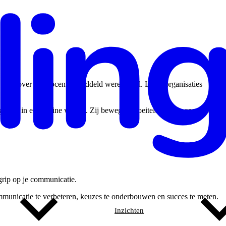
 tegenover 23 procent gemiddeld wereldwijd. Ledenorganisaties
gegroeid in een online wereld. Zij bewegen moeiteloos door apps en
grip op je communicatie.
ommunicatie te verbeteren, keuzes te onderbouwen en succes te meten.
Inzichten