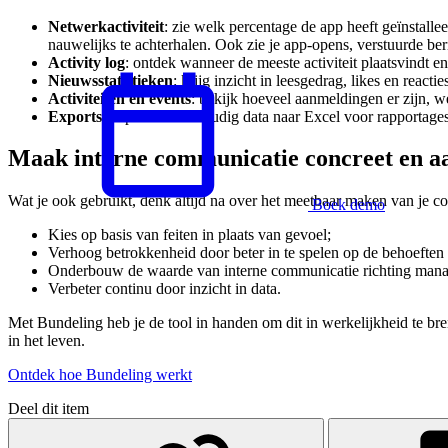
Netwerkactiviteit
: zie welk percentage de app heeft geïnstallee
nauwelijks te achterhalen. Ook zie je app-opens, verstuurde be
Activity log
: ontdek wanneer de meeste activiteit plaatsvindt e
Nieuwsstatistieken
: krijg inzicht in leesgedrag, likes en react
Activiteiten en events
: bekijk hoeveel aanmeldingen er zijn, 
Exports
: exporteer eenvoudig data naar Excel voor rapportages
Maak interne communicatie concreet en a
Wat je ook gebruikt, denk altijd na over het meetbaar maken van je c
Boek demo
Kies op basis van feiten in plaats van gevoel;
Nederlands
Verhoog betrokkenheid door beter in te spelen op de behoeften 
Onderbouw de waarde van interne communicatie richting mana
Verbeter continu door inzicht in data.
Met Bundeling heb je de tool in handen om dit in werkelijkheid te b
in het leven.
Ontdek hoe Bundeling werkt
Deel dit item