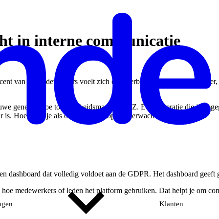
ht in interne communicatie
rocent van de medewerkers voelt zich echt verbonden met de werkgever,
ieuwe generatie toe tot de arbeidsmarkt: Gen Z. Een generatie die is op
r is. Hoe speel je als organisatie in op die verwachtingen?
igen dashboard dat volledig voldoet aan de GDPR. Het dashboard geeft 
ok hoe medewerkers of leden het platform gebruiken. Dat helpt je om c
ngen
Klanten