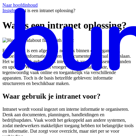
Naar hoofdinhoud
Insights
/
Wat is een intranet oplossing?
Wat is een intranet oplossing?
Een intranet is een afgesloten netwerk binnen een organisatie,
bedoeld om informatie te delen en documenten centraal op te slaan.
Het wordt vaak gebruikt als interne plek voor processen, bestanden
en updates. Waar intranet vroeger vooral lokaal werkte, is het
tegenwoordig vaak online en toegankelijk via verschillende
apparaten. Toch is de basis hetzelfde gebleven: informatie
structureren en beschikbaar maken.
Waar gebruik je intranet voor?
Intranet wordt vooral ingezet om interne informatie te organiseren.
Denk aan documenten, planningen, handleidingen en
bedrijfsupdates. Vaak wordt het gekoppeld aan andere systemen,
zodat medewerkers makkelijker toegang hebben tot belangrijke tools
en informatie. Dat zorgt voor overzicht, maar niet per se voor