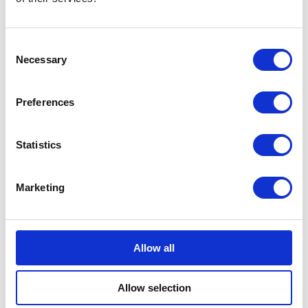
Medewerkers
Consent
Necessary
Selection
Preferences
Bundeling
Leden
Statistics
Functionaliteiten
Integraties
Prijzen
Veiligheid & Privacy
Marketing
Oplossingen
Medewerkersbetrokkenheid
Ledenbetrokkenheid
Allow all
Interne communicatie
Digitale werkplek
Centrale kennisbank
Allow selection
Branches