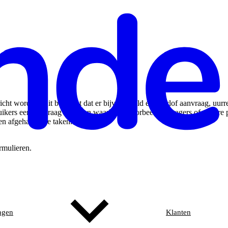
t worden. Dit betekent dat er bijvoorbeeld een verlof aanvraag, uurreg
kers een aanvraag indienen waarbij bijvoorbeeld managers of andere
n afgehandelde taken.
rmulieren.
ngen
Klanten