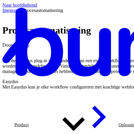
Naar hoofdinhoud
Integraties
/
Procesautomatisering
Procesautomatisering
Door
Easydus
Met de Easydus plug-in van Bundeling kan een eigen workflow ingerich
worden in de Bundeling App. Vanuit de Bundeling App kunnen gebrui
managers en de medewerkers hebben een overzicht van openstaande e
Easydus
Met Easydus kun je elke workflow configureren met krachtige webfo
Product
Oplossi