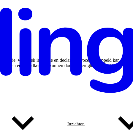
istratie, werkplek inspectie en declaratie proces gekoppeld kan
 personen een goedkeuring kunnen doen en terugkoppelen. De
Inzichten