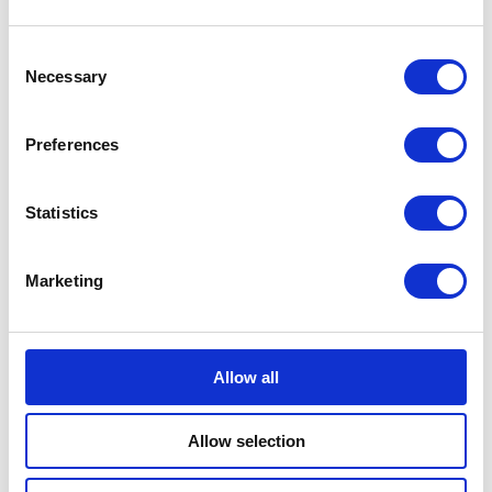
Consent
Necessary
Selection
Bundeling
Preferences
Leden
Functionaliteiten
Statistics
Integraties
Prijzen
Veiligheid & Privacy
Marketing
Oplossingen
Medewerkersbetrokkenheid
Ledenbetrokkenheid
Interne communicatie
Allow all
Digitale werkplek
Centrale kennisbank
Allow selection
Branches
Bouw en installatie