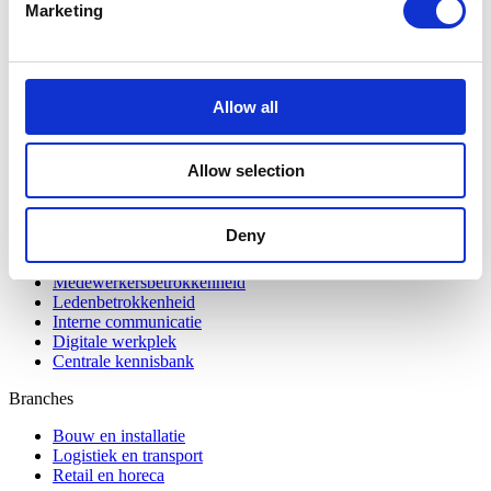
Marketing
Bundeling
Allow all
Leden
Functionaliteiten
Integraties
Allow selection
Prijzen
Veiligheid & Privacy
Deny
Oplossingen
Medewerkersbetrokkenheid
Ledenbetrokkenheid
Interne communicatie
Digitale werkplek
Centrale kennisbank
Branches
Bouw en installatie
Logistiek en transport
Retail en horeca