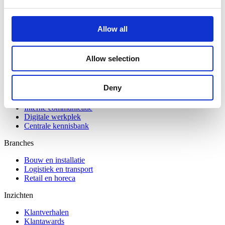
Bundeling
Leden
Functionaliteiten
Allow all
Integraties
Prijzen
Veiligheid & Privacy
Allow selection
Oplossingen
Deny
Medewerkersbetrokkenheid
Ledenbetrokkenheid
Interne communicatie
Digitale werkplek
Centrale kennisbank
Branches
Bouw en installatie
Logistiek en transport
Retail en horeca
Inzichten
Klantverhalen
Klantawards