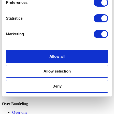
Preferences
Oplossingen
Medewerkersbetrokkenheid
Statistics
Ledenbetrokkenheid
Interne communicatie
Digitale werkplek
Centrale kennisbank
Marketing
Branches
Bouw en installatie
Logistiek en transport
Allow all
Retail en horeca
Inzichten
Allow selection
Klantverhalen
Klantawards
Alle inzichten
Deny
Artikelen
Developer docs
Over Bundeling
Over ons