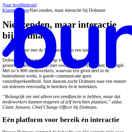
Naar hoofdinhoud
Klantverhalen
/
Niet zenden, maar interactie bij Dolmans
Niet zenden, maar interactie
bij Dolmans
Dolmans Landscaping Group is een full-service
groenvoorzieningsbedrijf met vestigingen in Nederland en België.
Met zo’n 800 medewerkers, waarvan een groot deel in de
buitendienst werkt, is goede communicatie geen
vanzelfsprekendheid. Juist daarom zocht Dolmans naar een manier
om iedereen eenvoudig te bereiken én te betrekken.
“Belangrijk om niet alleen een zendfunctie te hebben, maar dat
medewerkers kunnen reageren of zelf berichten plaatsen,” aldus
Claire Janssen, Chief Change Officer bij Dolmans.
Eén platform voor bereik én interactie