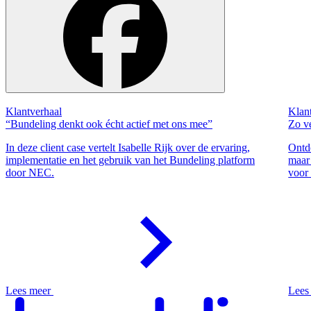
Klantverhaal
Klan
“Bundeling denkt ook écht actief met ons mee”
Zo v
In deze client case vertelt Isabelle Rijk over de ervaring,
Ontd
implementatie en het gebruik van het Bundeling platform
maar 
door NEC.
voor
Lees meer
Lees