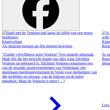
Klantverhaal
Klan
Als duizend mensen als één moeten bewegen
Busin
“Zonder vrijwilligers geen Venloop” Een simpele uitspraak.
To un
Maar één die het gewicht draagt van alles waar Stichting
Bund
Venloop op gebouwd is. Stichting Venloop organiseert een
alrea
van de grootste sportevenementen van Nederland: een
meerdaags hardloopevenement in Venlo voor deelnemers van
alle leeftijden en niveaus, van de kidsrun tot de halve
marathon. Maar de Venloop is meer […]
Lees