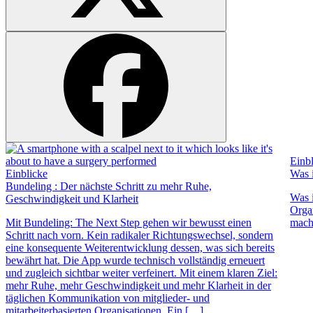
Einb
Einblicke
Was 
Bundeling : Der nächste Schritt zu mehr Ruhe,
Was 
Geschwindigkeit und Klarheit
Orga
Mit Bundeling: The Next Step gehen wir bewusst einen
mach
Schritt nach vorn. Kein radikaler Richtungswechsel, sondern
eine konsequente Weiterentwicklung dessen, was sich bereits
bewährt hat. Die App wurde technisch vollständig erneuert
und zugleich sichtbar weiter verfeinert. Mit einem klaren Ziel:
mehr Ruhe, mehr Geschwindigkeit und mehr Klarheit in der
täglichen Kommunikation von mitglieder- und
mitarbeiterbasierten Organisationen. Ein […]