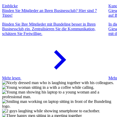
Einblicke
Kund
Binden Sie Mitglieder an Ihren Businessclub? Hier sind 7
Gies
Tipps!
auf B
Binden Sie Ihre Mitglieder mit Bundeling besser in Ihren
In di
Businessclub ein. Zentralisieren Sie die Kommunikation,
Giese
schätzen Sie Freiwillige.
mit 
Mehr lesen
Mehr