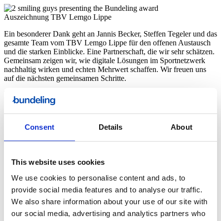
Auszeichnung
TBV Lemgo Lippe
Ein besonderer Dank geht an Jannis Becker, Steffen Tegeler und das
gesamte Team vom TBV Lemgo Lippe für den offenen Austausch
und die starken Einblicke. Eine Partnerschaft, die wir sehr schätzen.
Gemeinsam zeigen wir, wie digitale Lösungen im Sportnetzwerk
nachhaltig wirken und echten Mehrwert schaffen. Wir freuen uns
auf die nächsten gemeinsamen Schritte.
Auszeichnung
SV Wehen Wiesbaden
Ein besonderer Dank geht an Alf Mintzel, Luisa Eberhard und das
Consent
Details
About
gesamte Team von SV Wehen Wiesbaden für die offene
Zusammenarbeit und die starken Einblicke. Eine Partnerschaft, die
wir sehr schätzen. Gemeinsam zeigen wir, wie moderne
Sponsorenkommunikation und aktives Netzwerken im Sport heute
This website uses cookies
funktionieren können. Wir freuen uns auf die nächsten gemeinsamen
Schritte.
We use cookies to personalise content and ads, to
provide social media features and to analyse our traffic.
Auszeichnung
BVBBusinessNetzwerk
We also share information about your use of our site with
our social media, advertising and analytics partners who
„Als BVB Business Netzwerk sind wir stolz darauf, mit Bundeling