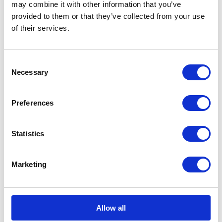
may combine it with other information that you’ve
eine Plattform für Networking, Events und Mitgliederbindung zu
nutzen.“ Ein besonderer Dank geht an Annika für die großartige
provided to them or that they’ve collected from your use
Zusammenarbeit. Eine Partnerschaft, die wir sehr schätzen. Wir
of their services.
freuen uns darauf, diesen Weg gemeinsam weiterzugehen,
Verbindungen zu stärken und eine aktive Community weiter
auszubauen. Wir freuen uns auf alles, was noch vor uns liegt.
Consent
Necessary
Selection
Preferences
Statistics
Marketing
Bundeling
Sports
Allow all