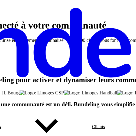
necté à votre communauté
curisé et entièrement personnalisé. + de 1300 clients nous font déjà co
deling pour activer et dynamiser leurs comm
 une communauté est un défi. Bundeling vous simplifie l
s
Clients