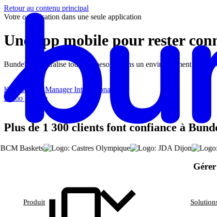
Retour au contenu principal
Votre organisation dans une seule application
Une app mobile pour rester con
Bundeling centralise tous vos besoins dans un environnement clair, sé
Karl Lefranc
Manager International
Démo gratuite
Plus de 1 300 clients font confiance à Bun
Gérer
Produit
Solution