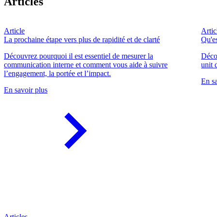
Articles
Article
Artic
La prochaine étape vers plus de rapidité et de clarté
Qu'e
Découvrez pourquoi il est essentiel de mesurer la
Déco
communication interne et comment vous aide à suivre
unit 
l’engagement, la portée et l’impact.
En sa
En savoir plus
Articles