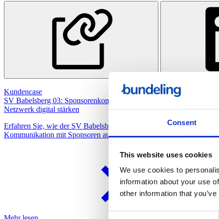
Kundencase
SV Babelsberg 03: Sponsorenkommunikation und Business
Netzwerk digital stärken
Consent
Erfahren Sie, wie der SV Babelsberg 03 mit der Sponsoren-App die
Kommunikation mit Sponsoren auf ein neues Level gebracht hat.
This website uses cookies
We use cookies to personalis
information about your use of
other information that you’ve
Consent
Mehr lesen