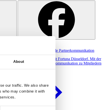
Einblicke
Fortuna Düsseldorf setzt auf digitale Partnerkommunikation
Bundeling beginnt Kooperation mit Fortuna Düsseldorf. Mit der
About
aktuellen Corona Krise wird die Kommunikation zu Mitgliedern
immer wichtiger.
se our traffic. We also share
ers who may combine it with
 services.
Mehr lesen