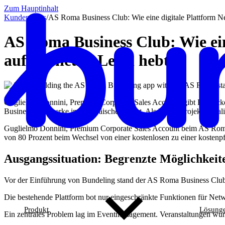
Zum Hauptinhalt
Kundencases​
/
AS Roma Business Club: Wie eine digitale Plattform N
AS Roma Business Club: Wie ei
auf ein neues Level hebt
Guglielmo Donnini, Premium Corporate Sales Account, gibt Einblicke
Business Netzwerke im europäischen Sport. Als Pionierprojekt in Ital
Guglielmo Donnini, Premium Corporate Sales Account beim AS Roma B
von 80 Prozent beim Wechsel von einer kostenlosen zu einer kostenpfl
Ausgangssituation: Begrenzte Möglichkeit
Vor der Einführung von Bundeling stand der AS Roma Business Clu
Die bestehende Plattform bot nur eingeschränkte Funktionen für Netwo
Produkt
Lösung
Ein zentrales Problem lag im Eventmanagement. Veranstaltungen wurd