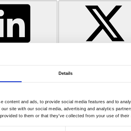
Kundencase
SC Freiburg Business App
In diesem Artikel spricht SC Freiburg Business App über die
Details
Erfahrungen mit der Bundeling-App.
e content and ads, to provide social media features and to analy
 our site with our social media, advertising and analytics partn
 provided to them or that they’ve collected from your use of their
Mehr lesen