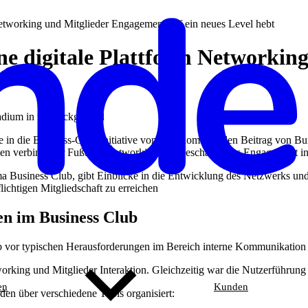
etworking und Mitglieder Engagement auf ein neues Level hebt
ne digitale Plattform Networkin
 in die Business-Club-Initiative vom AS Rom und den Beitrag von Bun
ien verbindet er Fußball, Networking und geschäftliches Engagement in
usiness Club, gibt Einblicke in die Entwicklung des Netzwerks und z
ichtigen Mitgliedschaft zu erreichen
en im Business Club
b vor typischen Herausforderungen im Bereich interne Kommunikatio
rking und Mitglieder Interaktion. Gleichzeitig war die Nutzerführung 
en
Kunden
en über verschiedene Tools organisiert: