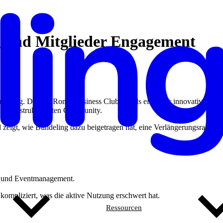
g und Mitglieder Engagement
deling. Der AS Roma Business Club gilt als eines der innovativsten
 einer strukturierten Community.
eigt, wie Bundeling dazu beigetragen hat, eine Verlängerungsrate
n und Eventmanagement.
kompliziert, was die aktive Nutzung erschwert hat.
Ressourcen