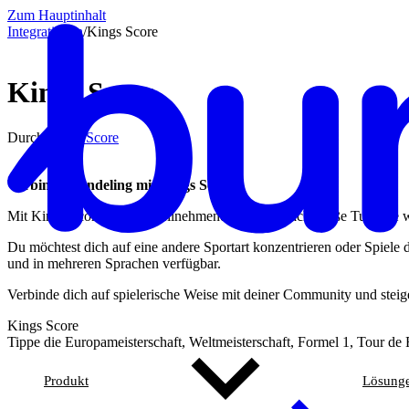
Zum Hauptinhalt
Integrationen
/
Kings Score
Kings Score
Durch
Kings Score
Verbinde Bundeling mit Kings Score
Mit Kings Score können Teilnehmende ganz einfach große Turniere wi
Du möchtest dich auf eine andere Sportart konzentrieren oder Spiel
und in mehreren Sprachen verfügbar.
Verbinde dich auf spielerische Weise mit deiner Community und ste
Kings Score
Tippe die Europameisterschaft, Weltmeisterschaft, Formel 1, Tour de F
Produkt
Lösung