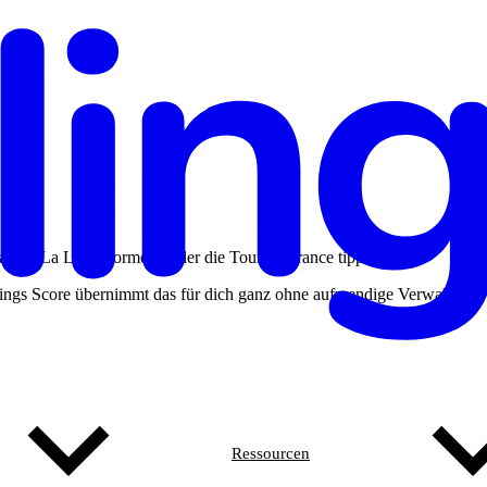
gue, La Liga, Formel 1 oder die Tour de France tippen.
 Kings Score übernimmt das für dich ganz ohne aufwendige Verwaltung
Ressourcen