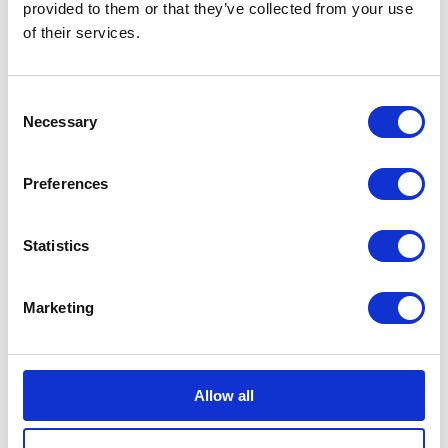
provided to them or that they’ve collected from your use
of their services.
Bundeling
Mitarbeiter
Consent
Necessary
Selection
Preferences
Bundeling
Statistics
Mitglieder
Integrationen
Funktionen
Marketing
Preise
Sicherheit und Datenschutz
Impressum
Lösungen
Allow all
Digitaler Arbeitsplatz
Zentrale Wissensbasis