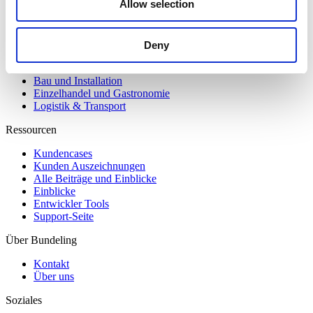
Allow selection
Interne Kommunikation
Event Management
Mitglieder Engagement
Deny
Branchen
Bau und Installation
Einzelhandel und Gastronomie
Logistik & Transport
Ressourcen
Kundencases​
Kunden Auszeichnungen
Alle Beiträge und Einblicke
Einblicke
Entwickler Tools
Support-Seite
Über Bundeling
Kontakt
Über uns
Soziales