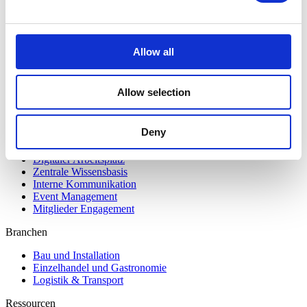
Bundeling
Mitglieder
Allow all
Integrationen
Funktionen
Preise
Allow selection
Sicherheit und Datenschutz
Impressum
Deny
Lösungen
Digitaler Arbeitsplatz
Zentrale Wissensbasis
Interne Kommunikation
Event Management
Mitglieder Engagement
Branchen
Bau und Installation
Einzelhandel und Gastronomie
Logistik & Transport
Ressourcen