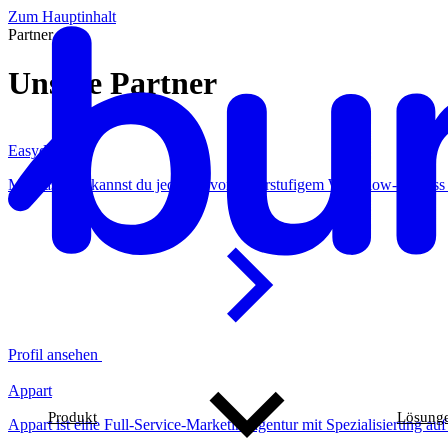
Zum Hauptinhalt
Partner
Unsere Partner
Easydus
Mit Easydus kannst du jede Art von mehrstufigem Workflow-Prozess 
Profil ansehen
Appart
Produkt
Lösung
Appart ist eine Full-Service-Marketingagentur mit Spezialisierung auf