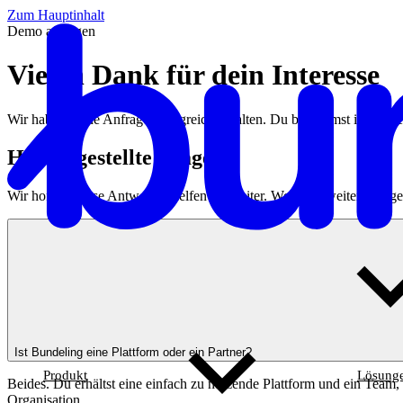
Zum Hauptinhalt
Demo anfragen
Vielen Dank für dein Interesse
Wir haben deine Anfrage erfolgreich erhalten. Du bekommst in Kürze 
Häufig gestellte Fragen
Wir hoffen, diese Antworten helfen dir weiter. Wenn du weitere Fragen
Ist Bundeling eine Plattform oder ein Partner?
Produkt
Lösung
Beides. Du erhältst eine einfach zu nutzende Plattform und ein Team,
Organisation.