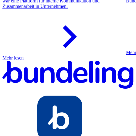
war eine Plattform für interne Kommunikation und
Bund
Zusammenarbeit in Unternehmen.
Mehr
Mehr lesen