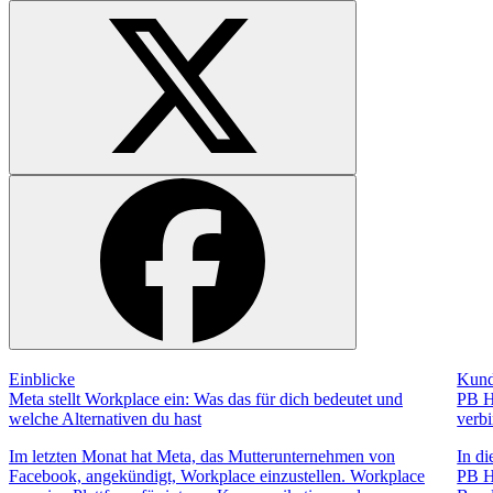
Einblicke
Kund
Meta stellt Workplace ein: Was das für dich bedeutet und
PB H
welche Alternativen du hast
verb
Im letzten Monat hat Meta, das Mutterunternehmen von
In di
Facebook, angekündigt, Workplace einzustellen. Workplace
PB H