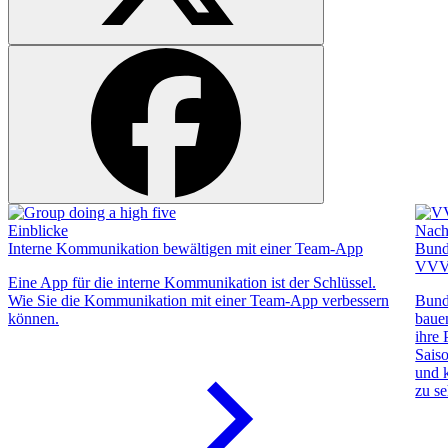
Einblicke
Nach
Interne Kommunikation bewältigen mit einer Team-App
Bund
VVV
Eine App für die interne Kommunikation ist der Schlüssel.
Wie Sie die Kommunikation mit einer Team-App verbessern
Bund
können.
baue
ihre 
Saiso
und 
zu se