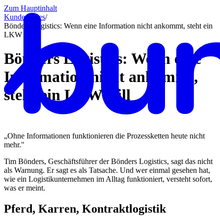
Zum Hauptinhalt
Kundencases​
/
Bönders Logistics: Wenn eine Information nicht ankommt, steht ein
LKW still
Bönders Logistics: Wenn eine
Information nicht ankommt,
steht ein LKW still
„Ohne Informationen funktionieren die Prozessketten heute nicht
mehr."
Tim Bönders, Geschäftsführer der Bönders Logistics, sagt das nicht
als Warnung. Er sagt es als Tatsache. Und wer einmal gesehen hat,
wie ein Logistikunternehmen im Alltag funktioniert, versteht sofort,
was er meint.
Pferd, Karren, Kontraktlogistik