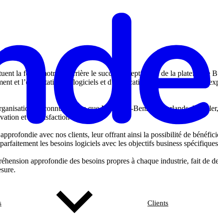
nt la force motrice derrière le succès exceptionnel de la plateforme B
nt et l’exploitation de logiciels et d’applications sur mesure. Notre e
.
 organisations reconnues telles que Mercedes-Benz Netherlands, Daimle
ation et la satisfaction client.
rofondie avec nos clients, leur offrant ainsi la possibilité de bénéficie
 parfaitement les besoins logiciels avec les objectifs business spécifique
hension approfondie des besoins propres à chaque industrie, fait de d
esure.
s
Clients