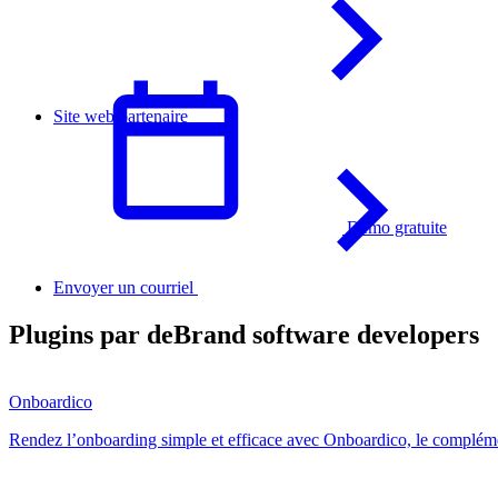
Site web partenaire
Démo gratuite
Français
Envoyer un courriel
Plugins par deBrand software developers
Onboardico
Rendez l’onboarding simple et efficace avec Onboardico, le compléme