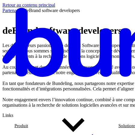
Retour au contenu principal
Partenaires
/
deBrand software developers
deBrand software developers
Les développeurs passionnés de deBrand Software Developers constitue
secteur IT, nous sommes spécialisés dans la conception, le développeme
variété de clients à la recherche de solutions logicielles personnalisées
Au cours des vingt dernières années, nous avons collaboré avec des
partenariats réussis reflètent notre engagement envers la qualité, l’innov
En tant que fondateurs de Bundeling, nous partageons notre expertise app
fonctionnalités et d’intégrations personnalisées. Cela permet d’aligner
Notre engagement envers l’innovation continue, combiné à une compré
organisations à la recherche de solutions logicielles avancées et sur m
Links
Produit
Solution