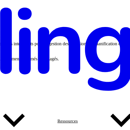
ciels intelligents pour la gestion des adhésions, la planification et
 facilement informés et engagés.
Ressources