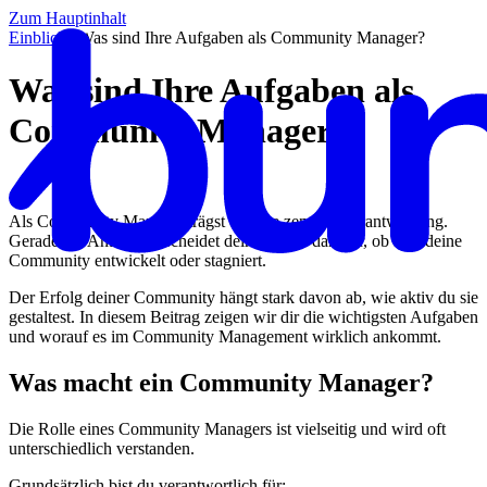
Zum Hauptinhalt
Einblicke
/
Was sind Ihre Aufgaben als Community Manager?
Was sind Ihre Aufgaben als
Community Manager?
Als Community Manager trägst du eine zentrale Verantwortung.
Gerade am Anfang entscheidet dein Einsatz darüber, ob sich deine
Community entwickelt oder stagniert.
Der Erfolg deiner Community hängt stark davon ab, wie aktiv du sie
gestaltest. In diesem Beitrag zeigen wir dir die wichtigsten Aufgaben
und worauf es im Community Management wirklich ankommt.
Was macht ein Community Manager?
Die Rolle eines Community Managers ist vielseitig und wird oft
unterschiedlich verstanden.
Grundsätzlich bist du verantwortlich für: