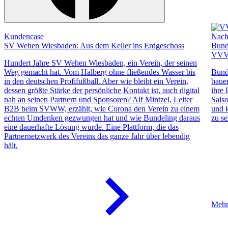
Kundencase
Nach
SV Wehen Wiesbaden: Aus dem Keller ins Erdgeschoss
Bund
VVV
Hundert Jahre SV Wehen Wiesbaden, ein Verein, der seinen
Weg gemacht hat. Vom Halberg ohne fließendes Wasser bis
Bund
in den deutschen Profifußball. Aber wie bleibt ein Verein,
baue
dessen größte Stärke der persönliche Kontakt ist, auch digital
ihre 
nah an seinen Partnern und Sponsoren? Alf Mintzel, Leiter
Saiso
B2B beim SVWW, erzählt, wie Corona den Verein zu einem
und 
echten Umdenken gezwungen hat und wie Bundeling daraus
zu se
eine dauerhafte Lösung wurde. Eine Plattform, die das
Partnernetzwerk des Vereins das ganze Jahr über lebendig
hält.
Mehr