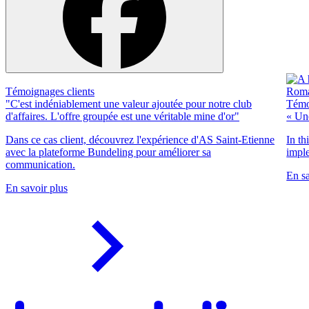
Témoignages clients
"C'est indéniablement une valeur ajoutée pour notre club
Témo
d'affaires. L'offre groupée est une véritable mine d'or"
« Une
Dans ce cas client, découvrez l'expérience d'AS Saint-Etienne
In th
avec la plateforme Bundeling pour améliorer sa
imple
communication.
En sa
En savoir plus