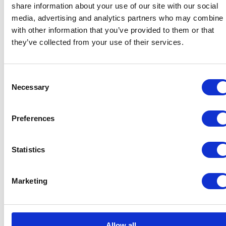
share information about your use of our site with our social
media, advertising and analytics partners who may combine i
with other information that you’ve provided to them or that
they’ve collected from your use of their services.
Voir le profil
Tymes4 | Ormer ICT
Consent
Tymes4 est une plateforme de billetterie de pointe utilisée par des
Necessary
Selection
organisations sportives innovantes telles que Feyenoord Rotterdam
et l’Union royale belge des sociétés de football.
Preferences
Statistics
Marketing
Voir le profil
Allow all