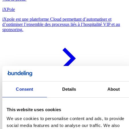
iXPole
iXpole est une plateforme Cloud permettant d’automatiser et
d’optimiser l’ensemble des processus liés à l’hospitalité VIP et au
sponsoring.
Voir le profil
KPI Solutions
Consent
Details
About
KPI Solutions aide les entreprises à évoluer vers une prise de
décision basée sur les données grâce à différentes solutions de
Business Intelligence.
This website uses cookies
We use cookies to personalise content and ads, to provide
social media features and to analyse our traffic. We also